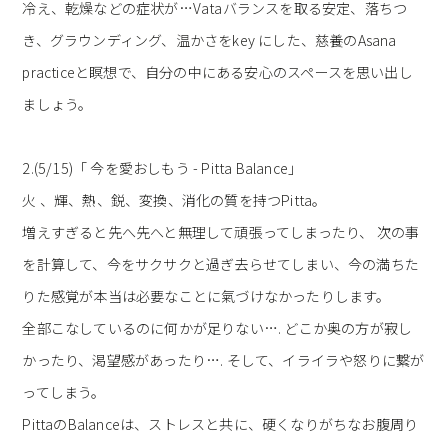
冷え、乾燥などの症状が…Vataバランスを取る安定、落ちつ
き、グラウンディング、温かさをkey にした、慈養のAsana
practiceと瞑想で、自分の中にある安心のスペースを思い出し
ましょう。
2.(5/15)「 今を愛おしもう - Pitta Balance」
火 、輝、熱、鋭、変換、消化の質を持つPitta。
増えすぎると先へ先へと無理して頑張ってしまったり、 次の事
を計算して、今をサクサクと過ぎ去らせてしまい、今の満ちた
りた感覚が本当は必要なことに氣づけなかったりします。
全部こなしているのに何かが足りない…. どこか奥の方が寂し
かったり、渇望感があったり…. そして、イライラや怒りに繋が
ってしまう。
PittaのBalanceは、ストレスと共に、硬くなりがちなお腹周り