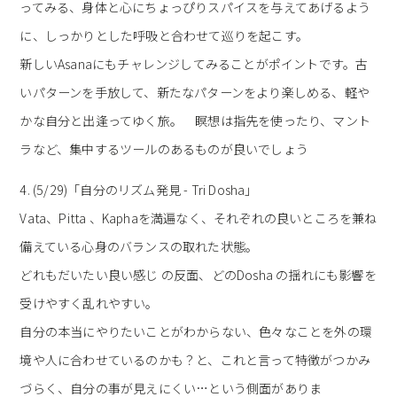
ってみる、身体と心にちょっぴりスパイスを与えてあげるよう
に、しっかりとした呼吸と合わせて巡りを起こす。
新しいAsanaにもチャレンジしてみることがポイントです。古
いパターンを手放して、新たなパターンをより楽しめる、軽や
かな自分と出逢ってゆく旅。 瞑想は指先を使ったり、マント
ラなど、集中するツールのあるものが良いでしょう
4. (5/29)「自分のリズム発見 - Tri Dosha」
Vata、Pitta 、Kaphaを満遍なく、それぞれの良いところを兼ね
備えている心身のバランスの取れた状態。
どれもだいたい良い感じ の反面、どのDosha の揺れにも影響を
受けやすく乱れやすい。
自分の本当にやりたいことがわからない、色々なことを外の環
境や人に合わせているのかも？と、これと言って特徴がつかみ
づらく、自分の事が見えにくい…という側面がありま