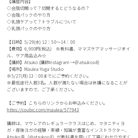
【講座内容】
◇会陰切開って？切開するとどうなるの？
◇会陰パックのやり方
◇乳頭ケアって？トラブルについて
◇乳頭パックのやり方
【日時】5/29(水) 12：50〜14：00
【費用】6,900円(税込) ※教科書、ママズケアマッサージオイ
ル、ケア用品込み☆
【講師】Atsuko (講師Instagram →＠atsukoo8)
【場所】Maulea Yoga Studio
※5/27(月) 13：00までにご予約ください。
※最低遂行人数3名。人数が満たない場合は休講になることが
ございますので、ご了承ください。
【ご予約】こちらのリンクからお申込みください。
https://coubic.com/maulea/577943
講師は、マウレアのレギュラークラスはじめ、マタニティヨ
ガ・産後ヨガの経験・実績・知識が豊富なインストラクター、
Atsuko先（
@atsukoo8
）が教科書を用いて丁寧にわかりやすく