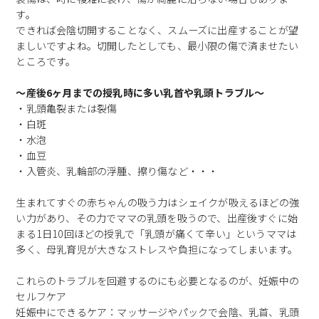
す。
できれば会陰切開することなく、スムーズに出産することが望
ましいですよね。切開したとしても、最小限の傷で済ませたい
ところです。
〜産後6ヶ月までの授乳時に多い乳首や乳頭トラブル〜
・乳頭亀裂または裂傷
・白斑
・水泡
・血豆
・入管炎、乳輪部の浮腫、擦り傷など・・・
生まれてすぐの赤ちゃんの吸う力はシェイクが吸えるほどの強
い力があり、その力でママの乳頭を吸うので、出産後すぐに始
まる1日10回ほどの授乳で「乳頭が痛くて辛い」というママは
多く、母乳育児が大きなストレスや負担になってしまいます。
これらのトラブルを回避するのにも必要となるのが、妊娠中の
セルフケア
妊娠中にできるケア：マッサージやパックで会陰、乳首、乳頭