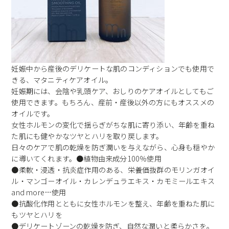
妊娠中から産後のデリケートな肌のコンディションでも使用で
きる、マタニティケアオイル。
妊娠期には、会陰や乳頭ケア、おしりのケアオイルとしてもご
使用できます。もちろん、産前・産後以外の方にもオススメの
オイルです。
女性ホルモンの変化で揺らぎがちな肌に寄り添い、年齢を重ね
た肌にも健やかなツヤとハリを取り戻します。
日々のケアで肌の乾燥を防ぎ潤いを与えながら、心身も穏やか
に導いてくれます。●植物由来成分100％使用
●柔軟・浸透・抗炎症作用のある、栄養価抜群のモリンガオイ
ル・マンゴーオイル・カレンデュラエキス・カモミールエキス
and more…使用
●抗酸化作用とともに女性ホルモンを整え、年齢を重ねた肌に
もツヤとハリを
●デリケートゾーンの乾燥を防ぎ、自然な潤いと柔らかさを。