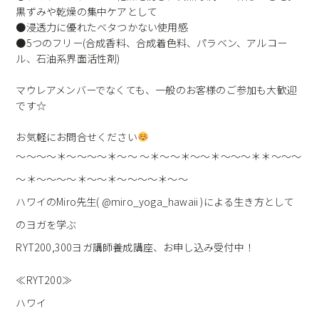
黒ずみや乾燥の集中ケアとして
●浸透力に優れたベタつかない使用感
●5つのフリー(合成香料、合成着色料、パラベン、アルコー
ル、石油系界面活性剤)
マウレアメンバーでなくても、一般のお客様のご参加も大歓迎
です☆
お気軽にお問合せください
～～～～＊～～～～＊～～ ～＊～～＊～～＊～～～＊＊～～～
～＊～～～～＊～～＊～～～～＊～～
ハワイのMiro先生( @miro_yoga_hawaii )による生き方として
のヨガを学ぶ
RYT200,300ヨガ講師養成講座、お申し込み受付中！
≪RYT200≫
ハワイ