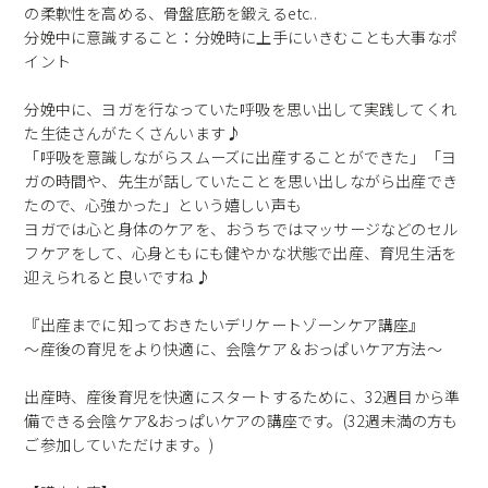
の柔軟性を高める、骨盤底筋を鍛えるetc..
分娩中に意識すること：分娩時に上手にいきむことも大事なポ
イント
分娩中に、ヨガを行なっていた呼吸を思い出して実践してくれ
た生徒さんがたくさんいます♪
「呼吸を意識しながらスムーズに出産することができた」「ヨ
ガの時間や、先生が話していたことを思い出しながら出産でき
たので、心強かった」という嬉しい声も ︎
ヨガでは心と身体のケアを、おうちではマッサージなどのセル
フケアをして、心身ともにも健やかな状態で出産、育児生活を
迎えられると良いですね♪
『出産までに知っておきたいデリケートゾーンケア講座』
～産後の育児をより快適に、会陰ケア＆おっぱいケア方法～
出産時、産後育児を快適にスタートするために、32週目から準
備できる会陰ケア&おっぱいケアの講座です。(32週未満の方も
ご参加していただけます。)