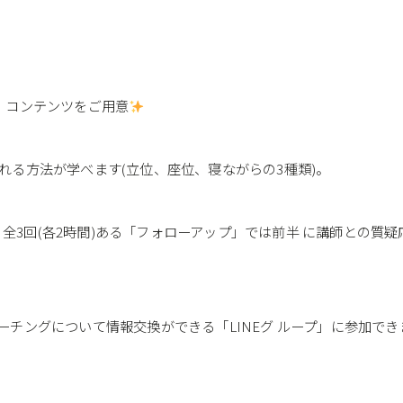
゙」コンテンツをご用意
る方法が学べます(立位、座位、寝ながらの3種類)。
中、全3回(各2時間)ある「フォローアップ」では前半 に講師との
グについて情報交換ができる「LINEグ ループ」に参加で