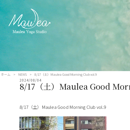
ホーム
>
NEWS
>
8/17（土）Maulea Good Morning Club vol.9
2024/08/04
8/17（土）Maulea Good Morni
8/17（土）Maulea Good Morning Club vol.9