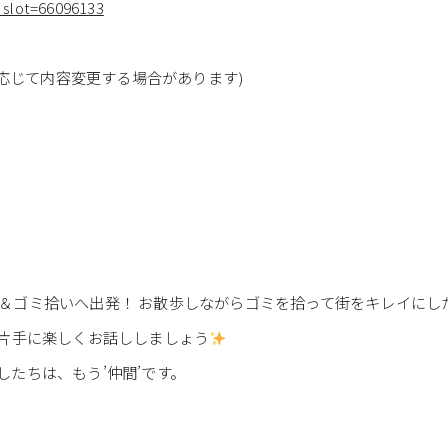
_slot=66096133
に応じて内容変更する場合があります)
＆ゴミ拾いへ出発！ お散歩しながらゴミを拾って街をキレイにし
を片手に楽しくお話ししましょう
たちは、もう’仲間’です。