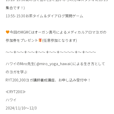
集合です！)
13:55-15:30お茶タイム＆ダイアログ質問ゲーム
今回のMGMCはオーガン真弓によるメディカルアロマヨガの
参加券をプレゼント
(任意参加となります)
～～＊～～＊～～＊～～＊～～＊～～～～＊～＊～～～
ハワイのMiro先生( @miro_yoga_hawaii )による生き方として
のヨガを学ぶ
RYT200,300ヨガ講師養成講座、お申し込み受付中！
≪RYT200≫
ハワイ
2024/11/10～12/3