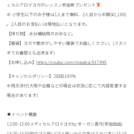
ィカルアロマヨガのレッスン参加券プレゼント
※ 小学生以下のお子様は1人まで無料、2人目から半額(¥1,100)
。2人目のお支払いは現地払いとなります。
【持ち物】 水分補給用のお水など。
【服装】ヨガや散歩がしやすい服装でお越しください。(スタジ
オでお着替えも出来ます)
【お申し込み】
https://coubic.com/maulea/917495
【キャンセルポリシー】2日前100%
※雨天決行(大雨や台風などの場合は状況に応じて内容変更する
場合があります)
イベント概要
12:00-13:00メディカルアロマヨガby オーガン真弓(参加自由)
13:20-13:50街のゴミ拾い(ゴミ拾いからの方はスタジオに13:15