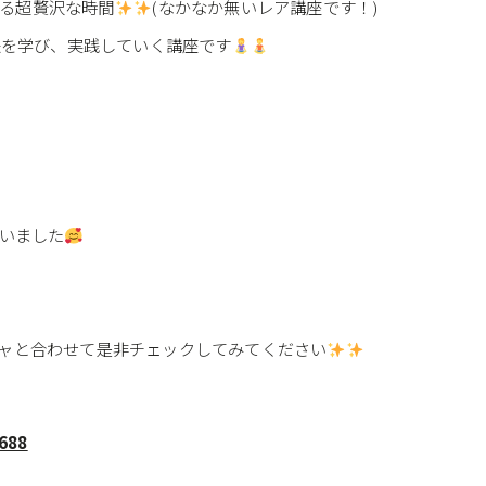
る超贅沢な時間
(なかなか無いレア講座です！)
方法を学び、実践していく講座です
ざいました
。
コーシャと合わせて是非チェックしてみてください
6688