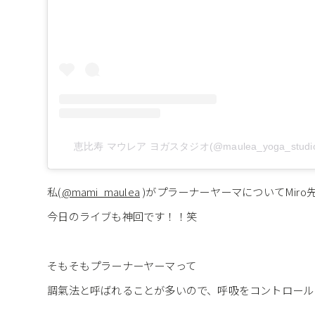
恵比寿 マウレア ヨガスタジオ(@maulea_yoga_st
私(
@mami_maulea
)がプラーナーヤーマについてMir
今日のライブも神回です！！笑
そもそもプラーナーヤーマって
調氣法と呼ばれることが多いので、呼吸をコントロール