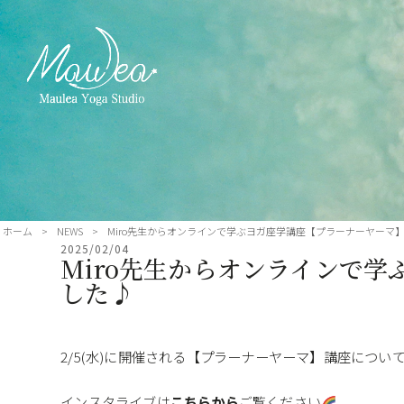
ホーム
>
NEWS
>
Miro先生からオンラインで学ぶヨガ座学講座【プラーナーヤーマ
2025/02/04
Miro先生からオンラインで
した♪
2/5(水)に開催される【プラーナーヤーマ】講座についてM
インスタライブは
こちらから
ご覧ください