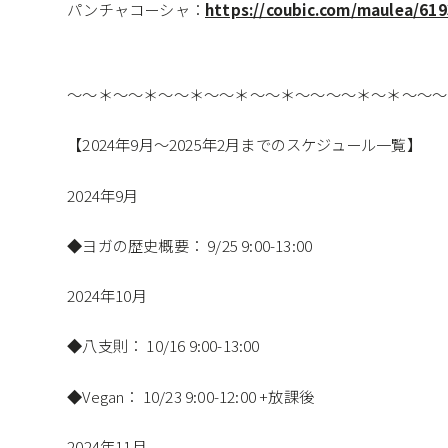
パンチャコーシャ：
https://coubic.com/maulea/61
～～＊～～＊～～＊～～＊～～＊～～～～＊～＊～～～
【
2024
年
9
月～
2025
年
2
月までのスケジュール一覧】
2024年
9
月
◆ヨガの歴史概要：
9/25 9:00-13:00
2024年
10
月
◆八支則：
10/16 9:00-13:00
◆Vegan：
10/23 9:00-12:00 +放課後
2024年
11
月