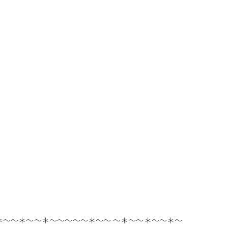
～＊～～＊～～＊～～～～～＊～～ ～＊～～＊～～＊～