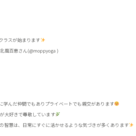
いクラスが始まります
恵さん(@moppyoga )
、共に学んだ仲間でもありプライベートでも親交があります
ろが大好きで尊敬しています
ダの智慧は、日常にすぐに活かせるような気づきが多くあります