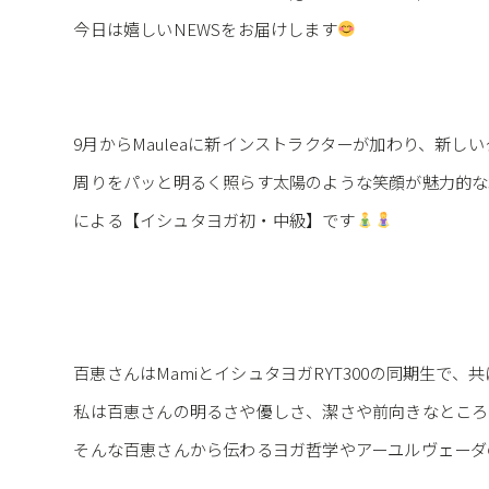
⁡今日は嬉しいNEWSをお届けします
9月からMauleaに新インストラクターが加わり、新し
⁡周りをパッと明るく照らす太陽のような笑顔が魅力的な北風百
による【イシュタヨガ初・中級】です
百恵さんはMamiとイシュタヨガRYT300の同期生で
⁡私は百恵さんの明るさや優しさ、潔さや前向きなとこ
⁡そんな百恵さんから伝わるヨガ哲学やアーユルヴェー