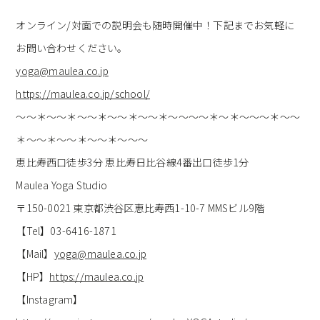
オンライン
/
対面での説明会も随時開催中！下記までお気軽に
お問い合わせください。
yoga@maulea.co.jp
https://maulea.co.jp/school/
～～＊～～＊～～＊～～＊～～＊～～～～＊～＊～～～＊～～
＊～～＊～～＊～～＊～～～
恵比寿西口徒歩
3
分 恵比寿日比谷線
4
番出口徒歩
1
分
Maulea Yoga Studio
〒
150-0021
東京都渋谷区恵比寿西
1-10-7 MMS
ビル
9
階
【
Tel
】
03-6416-1871
【
Mail
】
yoga@maulea.co.jp
【
HP
】
https://maulea.co.jp
【
Instagram
】