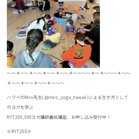
～～＊～～＊～～＊～～＊～～＊～～～～＊～＊～～～＊～～
＊～～＊～～＊～～＊～～～
ハワイのMiro先生( @miro_yoga_hawaii )による生き方として
のヨガを学ぶ
RYT200,300ヨガ講師養成講座、お申し込み受付中！
≪RYT200≫