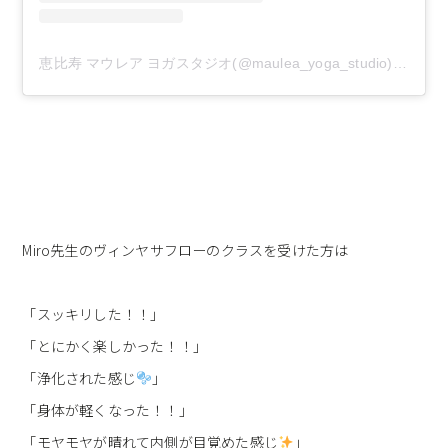
恵比寿 マウレア ヨガスタジオ(@maulea_yoga_studio)がシェアした投稿
Miro先生のヴィンヤサフローのクラスを受けた方は
「スッキリした！！」
「とにかく楽しかった！！」
「浄化された感じ
」
「身体が軽くなった！！」
「モヤモヤが晴れて内側が目覚めた感じ
」