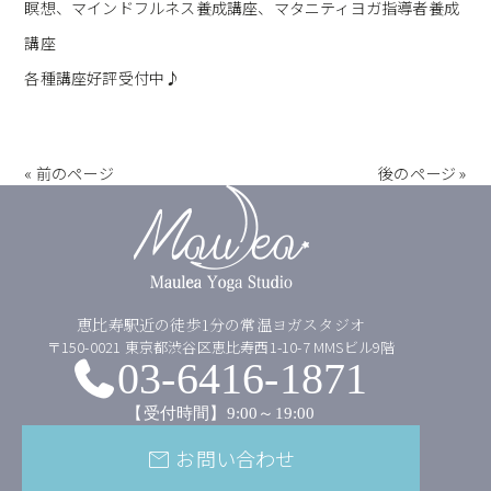
瞑想、マインドフルネス養成講座、マタニティヨガ指導者養成
講座
各種講座好評受付中♪
« 前のページ
後のページ »
恵比寿駅近の徒歩1分の常温ヨガスタジオ
〒150-0021 東京都渋谷区恵比寿西1-10-7 MMSビル9階
03-6416-1871
【受付時間】9:00～19:00
お問い合わせ
mail