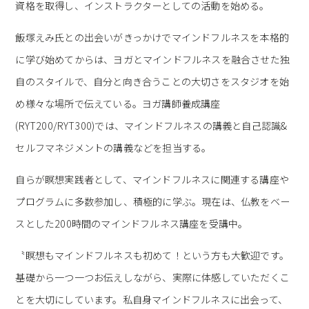
資格を取得し、インストラクターとしての活動を始める。
飯塚えみ氏との出会いがきっかけでマインドフルネスを本格的
に学び始めてからは、ヨガとマインドフルネスを融合させた独
自のスタイルで、自分と向き合うことの大切さをスタジオを始
め様々な場所で伝えている。ヨガ講師養成講座
(RYT200/RYT300)では、マインドフルネスの講義と自己認識&
セルフマネジメントの講義などを担当する。
自らが瞑想実践者として、マインドフルネスに関連する講座や
プログラムに多数参加し、積極的に学ぶ。現在は、仏教をベー
スとした200時間のマインドフルネス講座を受講中。
〝瞑想もマインドフルネスも初めて！という方も大歓迎です。
基礎から一つ一つお伝えしながら、実際に体感していただくこ
とを大切にしています。私自身マインドフルネスに出会って、